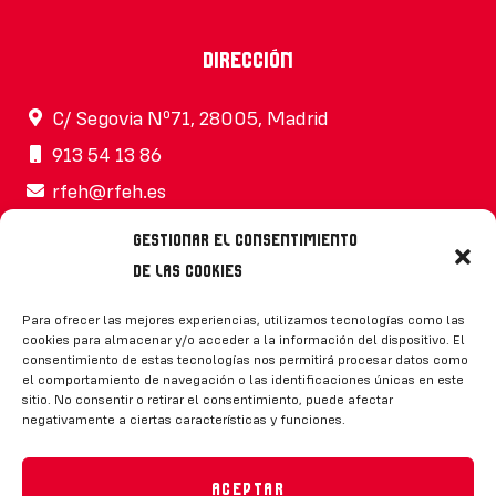
Dirección
C/ Segovia Nº71, 28005, Madrid
913 54 13 86
rfeh@rfeh.es
Gestionar el consentimiento
de las cookies
Síguenos
Para ofrecer las mejores experiencias, utilizamos tecnologías como las
cookies para almacenar y/o acceder a la información del dispositivo. El
consentimiento de estas tecnologías nos permitirá procesar datos como
el comportamiento de navegación o las identificaciones únicas en este
sitio. No consentir o retirar el consentimiento, puede afectar
negativamente a ciertas características y funciones.
CONTACTO
Aceptar