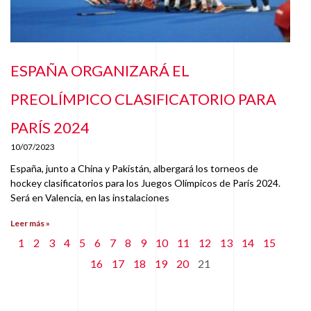
ESPAÑA ORGANIZARÁ EL
PREOLÍMPICO CLASIFICATORIO PARA
PARÍS 2024
10/07/2023
España, junto a China y Pakistán, albergará los torneos de
hockey clasificatorios para los Juegos Olímpicos de París 2024.
Será en Valencia, en las instalaciones
Leer más »
1
2
3
4
5
6
7
8
9
10
11
12
13
14
15
16
17
18
19
20
21