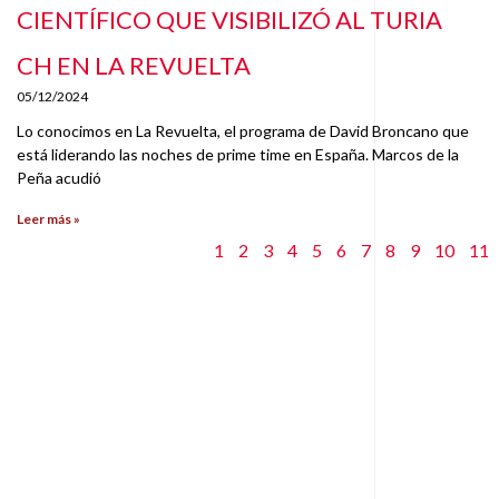
CIENTÍFICO QUE VISIBILIZÓ AL TURIA
CH EN LA REVUELTA
05/12/2024
Lo conocimos en La Revuelta, el programa de David Broncano que
está liderando las noches de prime time en España. Marcos de la
Peña acudió
Leer más »
1
2
3
4
5
6
7
8
9
10
11