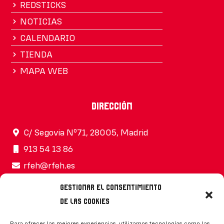
REDSTICKS
NOTICIAS
CALENDARIO
TIENDA
MAPA WEB
Dirección
C/ Segovia Nº71, 28005, Madrid
913 54 13 86
rfeh@rfeh.es
Gestionar el consentimiento
de las cookies
Síguenos
Para ofrecer las mejores experiencias, utilizamos tecnologías como las