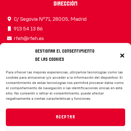
Dirección
C/ Segovia Nº71, 28005, Madrid
913 54 13 86
rfeh@rfeh.es
Gestionar el consentimiento
de las cookies
Síguenos
Para ofrecer las mejores experiencias, utilizamos tecnologías como las
cookies para almacenar y/o acceder a la información del dispositivo. El
consentimiento de estas tecnologías nos permitirá procesar datos como
el comportamiento de navegación o las identificaciones únicas en este
sitio. No consentir o retirar el consentimiento, puede afectar
negativamente a ciertas características y funciones.
CONTACTO
Aceptar