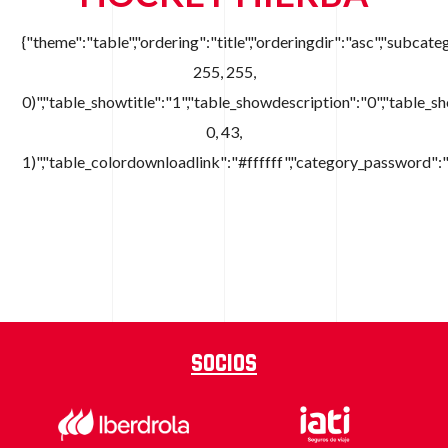
{"theme":"table","ordering":"title","orderingdir":"asc","subc
255, 255,
0)","table_showtitle":"1","table_showdescription":"0","table
0, 43,
1)","table_colordownloadlink":"#ffffff","category_password":
Socios