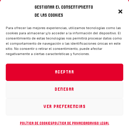
Gestionar el consentimiento
de las cookies
Síguenos
Para ofrecer las mejores experiencias, utilizamos tecnologías como las
cookies para almacenar y/o acceder a la información del dispositivo. El
consentimiento de estas tecnologías nos permitirá procesar datos como
el comportamiento de navegación o las identificaciones únicas en este
sitio. No consentir o retirar el consentimiento, puede afectar
negativamente a ciertas características y funciones.
CONTACTO
Aceptar
Denegar
Política de privacidad
|
Aviso legal
|
Canal de denuncias
|
Declaración de accesibilidad
|
Política de cookies
Ver preferencias
RFEH © 2023. Todos los derechos reservados –
Desarrollado por
Toools
Política de cookies
Política de privacidad
Aviso legal