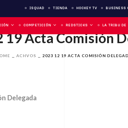
ISQUAD
TIENDA
HOCKEY TV
BUSINESS 
CIÓN
COMPETICIÓN
REDSTICKS
LA TRIBU DE
 19 Acta Comisión 
OME
ACHVOS
2023 12 19 ACTA COMISIÓN DELEGA
ón Delegada