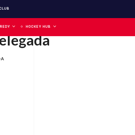
CLUB
 REDY
HOCKEY HUB
Delegada
DA