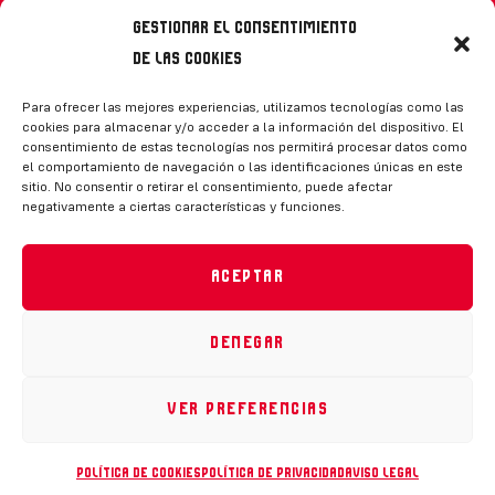
Gestionar el consentimiento
de las cookies
Síguenos
Para ofrecer las mejores experiencias, utilizamos tecnologías como las
cookies para almacenar y/o acceder a la información del dispositivo. El
consentimiento de estas tecnologías nos permitirá procesar datos como
el comportamiento de navegación o las identificaciones únicas en este
sitio. No consentir o retirar el consentimiento, puede afectar
negativamente a ciertas características y funciones.
CONTACTO
Aceptar
Denegar
Política de privacidad
|
Aviso legal
|
Canal de denuncias
|
Declaración de accesibilidad
|
Política de cookies
Ver preferencias
RFEH © 2023. Todos los derechos reservados –
Desarrollado por
Toools
Política de cookies
Política de privacidad
Aviso legal