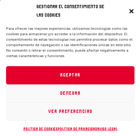
Declaración de accesibilidad
|
Política de cookies
Gestionar el consentimiento de
RFEH © 2023. Todos los derechos reservados –
las cookies
Desarrollado por
Toools
Para ofrecer las mejores experiencias, utilizamos tecnologías como las
cookies para almacenar y/o acceder a la información del dispositivo. El
consentimiento de estas tecnologías nos permitirá procesar datos como el
comportamiento de navegación o las identificaciones únicas en este sitio.
No consentir o retirar el consentimiento, puede afectar negativamente a
ciertas características y funciones.
Aceptar
Denegar
Ver preferencias
Política de cookies
Política de privacidad
Aviso legal