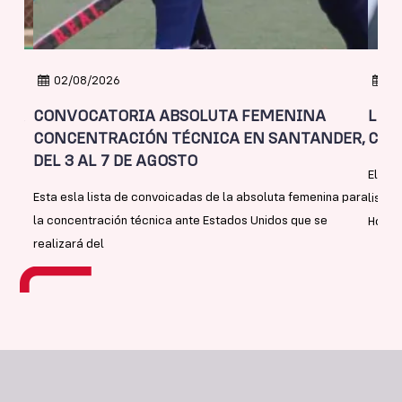
02/08/2026
25
DER
CONVOCATORIA ABSOLUTA FEMENINA
LIS
L
CONCENTRACIÓN TÉCNICA EN SANTANDER,
COP
DEL 3 AL 7 DE AGOSTO
El se
Esta esla lista de convoicadas de la absoluta femenina para
lista 
la concentración técnica ante Estados Unidos que se
Hock
realizará del