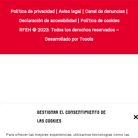
Política de privacidad
|
Aviso legal
|
Canal de denuncias
|
Declaración de accesibilidad
|
Política de cookies
RFEH © 2023. Todos los derechos reservados –
Desarrollado por
Toools
Gestionar el consentimiento de
las cookies
Para ofrecer las mejores experiencias, utilizamos tecnologías como las