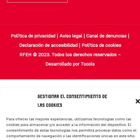
Política de privacidad
|
Aviso legal
|
Canal de denuncias
|
Declaración de accesibilidad
|
Política de cookies
RFEH © 2023. Todos los derechos reservados –
Desarrollado por
Toools
Gestionar el consentimiento de
las cookies
Para ofrecer las mejores experiencias, utilizamos tecnologías como las
cookies para almacenar y/o acceder a la información del dispositivo. El
consentimiento de estas tecnologías nos permitirá procesar datos como el
comportamiento de navegación o las identificaciones únicas en este sitio.