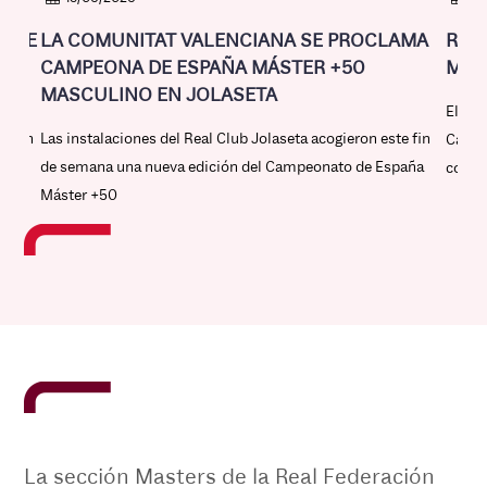
O DE
LA COMUNITAT VALENCIANA SE PROCLAMA
RC 
CAMPEONA DE ESPAÑA MÁSTER +50
MÁST
MASCULINO EN JOLASETA
El Clu
fueron
Las instalaciones del Real Club Jolaseta acogieron este fin
Campe
va
de semana una nueva edición del Campeonato de España
compe
Máster +50
La sección Masters de la Real Federación