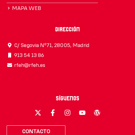
MAPA WEB
Dirección
C/ Segovia Nº71, 28005, Madrid
913 54 13 86
rfeh@rfeh.es
Síguenos
CONTACTO