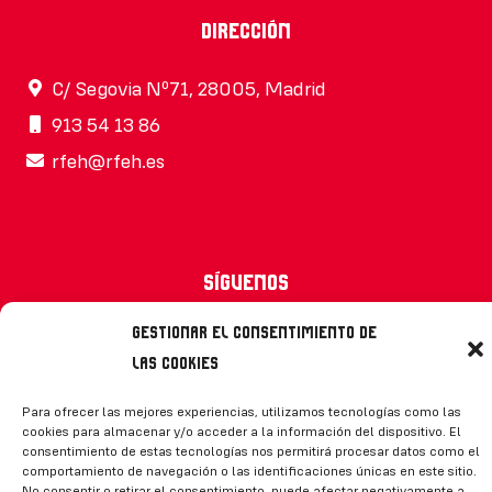
Dirección
C/ Segovia Nº71, 28005, Madrid
913 54 13 86
rfeh@rfeh.es
Síguenos
Gestionar el consentimiento de
las cookies
CONTACTO
Para ofrecer las mejores experiencias, utilizamos tecnologías como las
cookies para almacenar y/o acceder a la información del dispositivo. El
consentimiento de estas tecnologías nos permitirá procesar datos como el
comportamiento de navegación o las identificaciones únicas en este sitio.
No consentir o retirar el consentimiento, puede afectar negativamente a