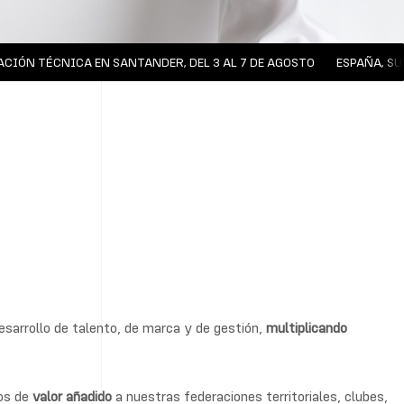
 TÉCNICA EN SANTANDER, DEL 3 AL 7 DE AGOSTO
ESPAÑA, SUBC
esarrollo de talento, de marca y de gestión,
multiplicando
ios de
valor añadido
a nuestras federaciones territoriales, clubes,