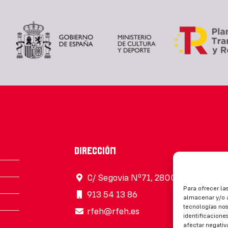
Dirección
C/ Segovia Nº71, 28005, Madrid
Para ofrecer la
913 54 13 86
almacenar y/o a
tecnologías no
rfeh@rfeh.es
identificaciones
afectar negativ