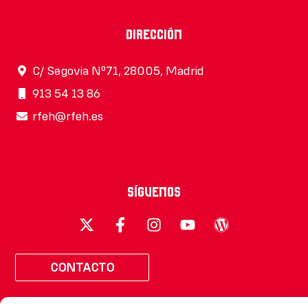
Dirección
C/ Segovia Nº71, 28005, Madrid
913 54 13 86
rfeh@rfeh.es
Síguenos
CONTACTO