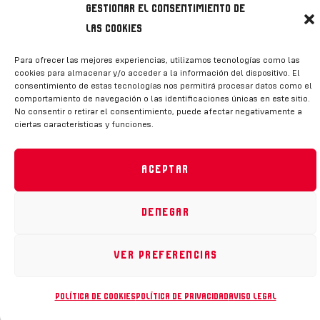
Gestionar el consentimiento de
las cookies
Política de privacidad
|
Aviso legal
|
Canal de denuncias
|
Para ofrecer las mejores experiencias, utilizamos tecnologías como las
Declaración de accesibilidad
|
Política de cookies
cookies para almacenar y/o acceder a la información del dispositivo. El
consentimiento de estas tecnologías nos permitirá procesar datos como el
RFEH © 2023. Todos los derechos reservados –
comportamiento de navegación o las identificaciones únicas en este sitio.
Desarrollado por
Toools
No consentir o retirar el consentimiento, puede afectar negativamente a
ciertas características y funciones.
Aceptar
Denegar
Ver preferencias
Política de cookies
Política de privacidad
Aviso legal