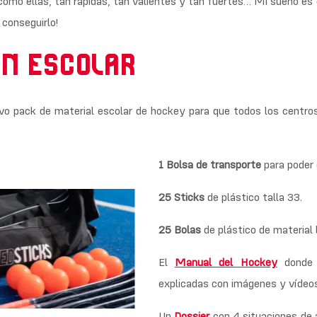
como ellas, tan rápidas, tan valientes y tan fuertes… Mi sueño es 
conseguirlo!
ÓN ESCOLAR
vo pack de material escolar de hockey para que todos los centro
1 Bolsa de transporte
para poder 
25
Sticks
de plástico talla 33.
25 Bolas
de plástico de material
El
Manual del Hockey
donde p
explicadas con imágenes y vídeos
Un
Dossier
con 4 situaciones de a