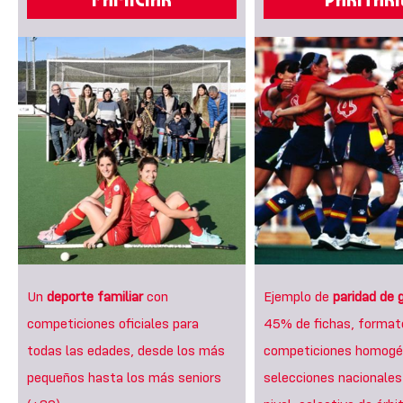
Un
deporte familiar
con
Ejemplo de
paridad de 
competiciones oficiales para
45% de fichas, format
todas las edades, desde los más
competiciones homogé
pequeños hasta los más seniors
selecciones nacionale