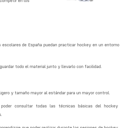
competir en los
s escolares de España puedan practicar hockey en un entorno
guardar todo el material junto y llevarlo con facilidad.
 ligero y tamaño mayor al estándar para un mayor control.
oder consultar todas las técnicas básicas del hockey
.
prendizaje que poder realizar durante las sesiones de hockey