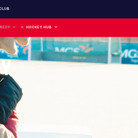
CLUB
 REDY
HOCKEY HUB
DY