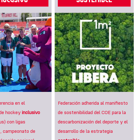
erencia en el
Federación adherida al manifiesto
 de hockey
inclusivo
de sostenibilidad del COE para la
s) con ligas
descarbonización del deporte y el
es, campeonato de
desarrollo de la estrategia