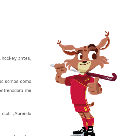
al hockey antes,
uipo somos como
 entrenadora me
 club. ¡Aprendo