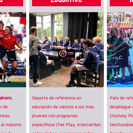
género
,
Deporte de referencia en
País de ref
o de
educación de valores a los más
despliegue
neas,
jóvenes con programas
(Hockey Plu
s al máximo
específicos (Fair Play, intercambio
territorial