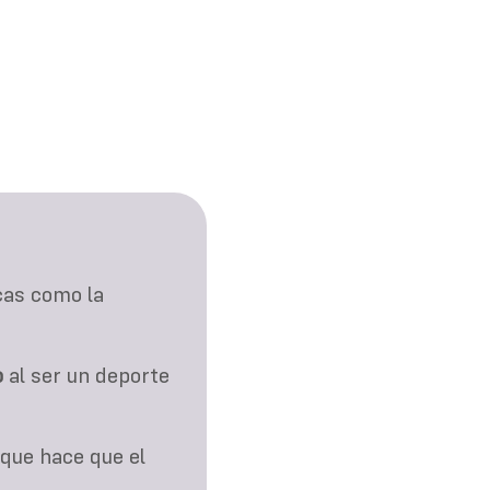
.
cas como la
o
al ser un deporte
que hace que el