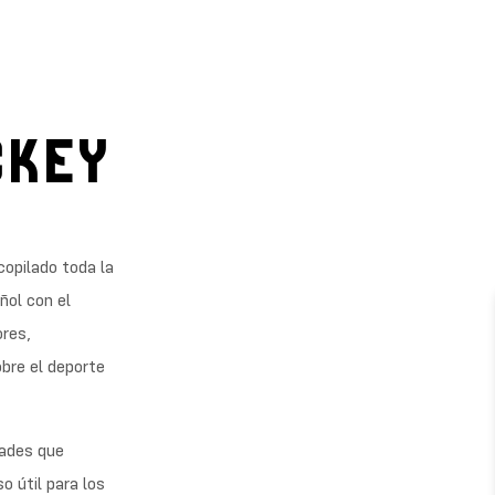
CKEY
copilado toda la
ñol con el
ores,
bre el deporte
dades que
o útil para los