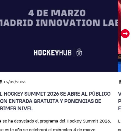
15/02/2026
11
L HOCKEY SUMMIT 2026 SE ABRE AL PÚBLICO
VALE
ON ENTRADA GRATUITA Y PONENCIAS DE
PRES
RIMER NIVEL
ESP
a se ha desvelado el programa del Hockey Summit 2026,
La ciu
ue este año se celebrará el miércoles 4 de marzo
presen