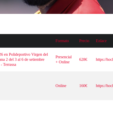
Formato
Precio
Enlace
26 en Polideportivo Virgen del 
Presencial 
a 2 del 3 al 6 de setiembre 
628€
https://hoc
+ Online
- Terrassa
Online
160€
https://hoc