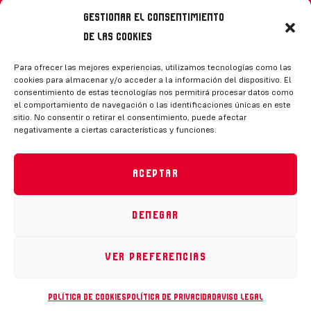
Gestionar el consentimiento
de las cookies
Síguenos
Para ofrecer las mejores experiencias, utilizamos tecnologías como las
cookies para almacenar y/o acceder a la información del dispositivo. El
consentimiento de estas tecnologías nos permitirá procesar datos como
el comportamiento de navegación o las identificaciones únicas en este
sitio. No consentir o retirar el consentimiento, puede afectar
negativamente a ciertas características y funciones.
CONTACTO
Aceptar
Denegar
Política de privacidad
|
Aviso legal
|
Canal de denuncias
|
Declaración de accesibilidad
|
Política de cookies
Ver preferencias
RFEH © 2023. Todos los derechos reservados –
Desarrollado por
Toools
Política de cookies
Política de privacidad
Aviso legal