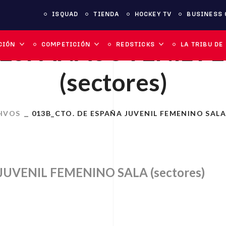
ISQUAD
TIENDA
HOCKEY TV
BUSINESS 
 ESPAÑA JUVENIL 
CIÓN
COMPETICIÓN
REDSTICKS
LA TRIBU DE
(sectores)
HVOS
013B_CTO. DE ESPAÑA JUVENIL FEMENINO SALA
JUVENIL FEMENINO SALA (sectores)