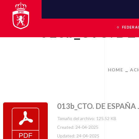
013b_CTO. DE
FEDERA
HOME
AC
013b_CTO. DE ESPAÑA 
Tamaño del archivo: 125.52 KB
Created: 24-04-2025
Updated: 24-04-2025