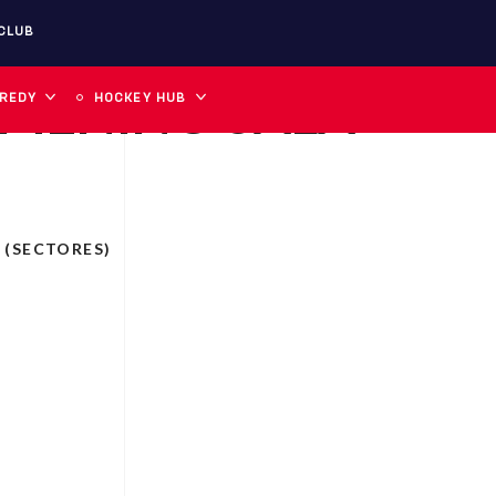
CLUB
FEMENINO SALA
 REDY
HOCKEY HUB
 (SECTORES)