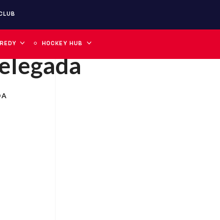
CLUB
 REDY
HOCKEY HUB
Delegada
DA