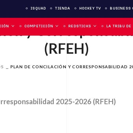
ISQUAD
TIENDA
HOCKEY TV
BUSINESS 
ción y Corresponsab
CIÓN
COMPETICIÓN
REDSTICKS
LA TRIBU DE
(RFEH)
OS
PLAN DE CONCILACIÓN Y CORRESPONSABILIDAD 20
orresponsabilidad 2025-2026 (RFEH)