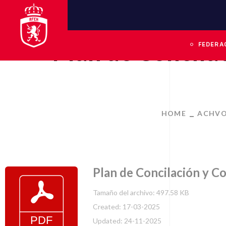
Plan de Concila
FEDERA
HOME
ACHV
Plan de Concilación y C
Tamaño del archivo: 497.58 KB
Created: 17-03-2025
Updated: 24-11-2025