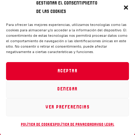
Gestionar el consentimiento
de las cookies
Síguenos
Para ofrecer las mejores experiencias, utilizamos tecnologías como las
cookies para almacenar y/o acceder a la información del dispositivo. El
consentimiento de estas tecnologías nos permitirá procesar datos como
el comportamiento de navegación o las identificaciones únicas en este
sitio. No consentir o retirar el consentimiento, puede afectar
negativamente a ciertas características y funciones.
CONTACTO
Aceptar
Denegar
Política de privacidad
|
Aviso legal
|
Canal de denuncias
|
Declaración de accesibilidad
|
Política de cookies
Ver preferencias
RFEH © 2023. Todos los derechos reservados –
Desarrollado por
Toools
Política de cookies
Política de privacidad
Aviso legal