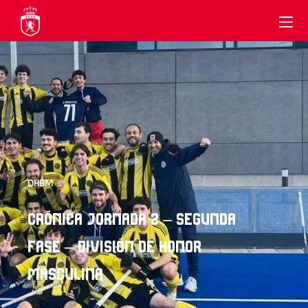
DHBM
CRÓNICA JORNADA 2 – SEGUNDA
FASE – DIVISIÓN DE HONOR
MASCULINA