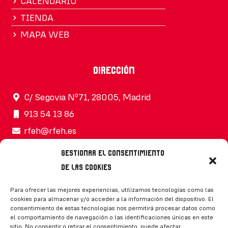
CALENDARIO
TIENDA
MAPA WEB
Dirección
C/ Segovia Nº71, 28005, Madrid
913 54 13 86
rfeh@rfeh.es
Gestionar el consentimiento
de las cookies
Síguenos
Para ofrecer las mejores experiencias, utilizamos tecnologías como las
cookies para almacenar y/o acceder a la información del dispositivo. El
consentimiento de estas tecnologías nos permitirá procesar datos como
el comportamiento de navegación o las identificaciones únicas en este
sitio. No consentir o retirar el consentimiento, puede afectar