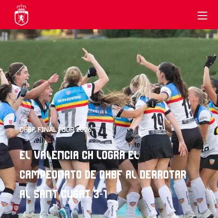
DHBF
,
FINAL FOUR 2026
EL VALENCIA CH LOGRA EL
CAMPEONATO DE DHBF AL DERROTAR
AL SANT CUGAT 3-1