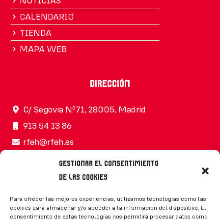
NOTICIAS
CALENDARIO
TIENDA
MAPA WEB
Dirección
C/ Segovia Nº71, 28005, Madrid
913 54 13 86
rfeh@rfeh.es
Gestionar el consentimiento
de las cookies
Síguenos
Para ofrecer las mejores experiencias, utilizamos tecnologías como las
cookies para almacenar y/o acceder a la información del dispositivo. El
consentimiento de estas tecnologías nos permitirá procesar datos como