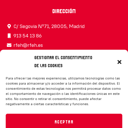
Dirección
C/ Segovia Nº71, 28005, Madrid
913 54 13 86
rfeh@rfeh.es
Gestionar el consentimiento
de las cookies
Síguenos
Para ofrecer las mejores experiencias, utilizamos tecnologías como las
cookies para almacenar y/o acceder a la información del dispositivo. El
consentimiento de estas tecnologías nos permitirá procesar datos como
el comportamiento de navegación o las identificaciones únicas en este
sitio. No consentir o retirar el consentimiento, puede afectar
negativamente a ciertas características y funciones.
CONTACTO
Aceptar