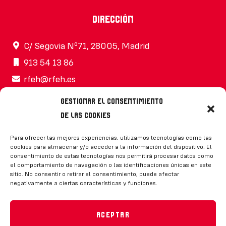
Dirección
C/ Segovia Nº71, 28005, Madrid
913 54 13 86
rfeh@rfeh.es
Gestionar el consentimiento
de las cookies
Síguenos
Para ofrecer las mejores experiencias, utilizamos tecnologías como las
cookies para almacenar y/o acceder a la información del dispositivo. El
consentimiento de estas tecnologías nos permitirá procesar datos como
el comportamiento de navegación o las identificaciones únicas en este
sitio. No consentir o retirar el consentimiento, puede afectar
negativamente a ciertas características y funciones.
CONTACTO
Aceptar