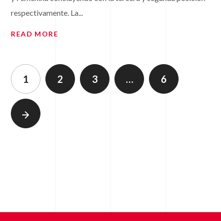
respectivamente. La...
READ MORE
1
2
3
…
6