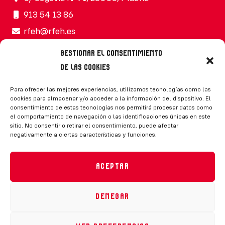
913 54 13 86
rfeh@rfeh.es
Gestionar el consentimiento
de las cookies
Síguenos
Para ofrecer las mejores experiencias, utilizamos tecnologías como las
cookies para almacenar y/o acceder a la información del dispositivo. El
consentimiento de estas tecnologías nos permitirá procesar datos como
el comportamiento de navegación o las identificaciones únicas en este
sitio. No consentir o retirar el consentimiento, puede afectar
negativamente a ciertas características y funciones.
CONTACTO
Aceptar
Denegar
Política de privacidad
|
Aviso legal
|
Canal de denuncias
|
Declaración de accesibilidad
|
Política de cookies