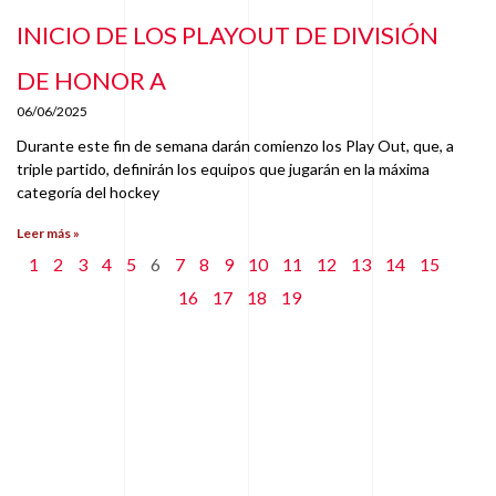
INICIO DE LOS PLAYOUT DE DIVISIÓN
DE HONOR A
06/06/2025
Durante este fin de semana darán comienzo los Play Out, que, a
triple partido, definirán los equipos que jugarán en la máxima
categoría del hockey
Leer más »
1
2
3
4
5
6
7
8
9
10
11
12
13
14
15
16
17
18
19