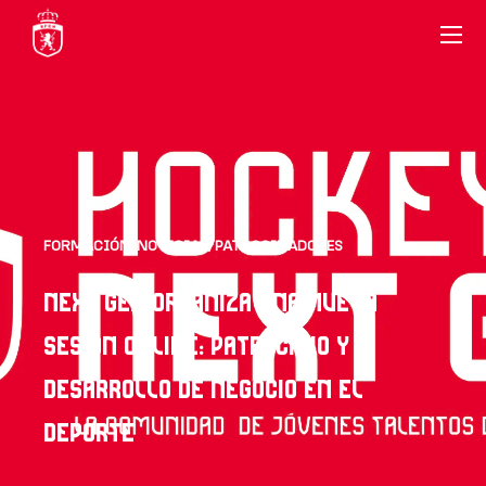
FORMACIÓN
,
NOTICIAS
,
PATROCINADORES
NEXT GEN ORGANIZA UNA NUEVA
SESIÓN ONLINE: PATROCINIO Y
DESARROLLO DE NEGOCIO EN EL
DEPORTE