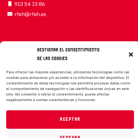
913 54 13 86
rfeh@rfeh.es
Síguenos
Gestionar el consentimiento
de las cookies
Para ofrecer las mejores experiencias, utilizamos tecnologías como las
cookies para almacenar y/o acceder a la información del dispositivo. El
CONTACTO
consentimiento de estas tecnologías nos permitirá procesar datos como
el comportamiento de navegación o las identificaciones únicas en este
sitio. No consentir o retirar el consentimiento, puede afectar
negativamente a ciertas características y funciones.
Aceptar
Política de privacidad
|
Aviso legal
|
Canal de denuncias
|
Declaración de accesibilidad
|
Política de cookies
Denegar