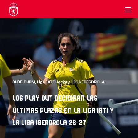
DHBF
,
DHBM
,
Liga IATI Hockey
,
LIGA IBERDROLA
LOS PLAY OUT DECIDIRÁN LAS
ÚLTIMAS PLAZAS EN LA LIGA IATI Y
LA LIGA IBERDROLA 26-27