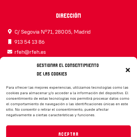
Dirección
C/ Segovia Nº71, 28005, Madrid
913 54 13 86
rfeh@rfeh.es
Gestionar el consentimiento
de las cookies
Síguenos
Para ofrecer las mejores experiencias, utilizamos tecnologías como las
cookies para almacenar y/o acceder a la información del dispositivo. El
consentimiento de estas tecnologías nos permitirá procesar datos como
el comportamiento de navegación o las identificaciones únicas en este
sitio. No consentir o retirar el consentimiento, puede afectar
negativamente a ciertas características y funciones.
CONTACTO
Aceptar