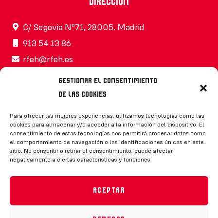
Dirección
C/ Segovia Nº71, 28005, Madrid
913 54 13 86
rfeh@rfeh.es
Gestionar el consentimiento
de las cookies
Síguenos
Para ofrecer las mejores experiencias, utilizamos tecnologías como las
cookies para almacenar y/o acceder a la información del dispositivo. El
consentimiento de estas tecnologías nos permitirá procesar datos como
el comportamiento de navegación o las identificaciones únicas en este
sitio. No consentir o retirar el consentimiento, puede afectar
negativamente a ciertas características y funciones.
CONTACTO
Aceptar