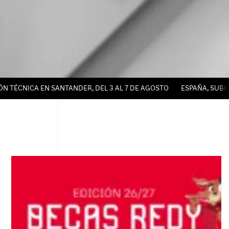
ICA EN SANTANDER, DEL 3 AL 7 DE AGOSTO
ESPAÑA, SUBCAMPEO