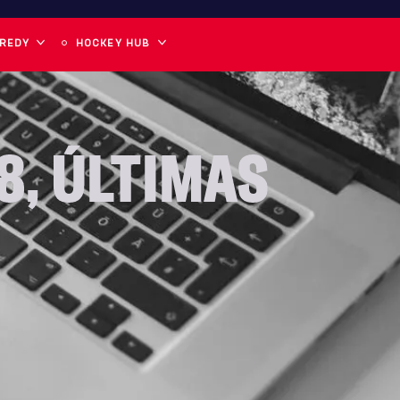
 REDY
HOCKEY HUB
8
,
ÚLTIMAS