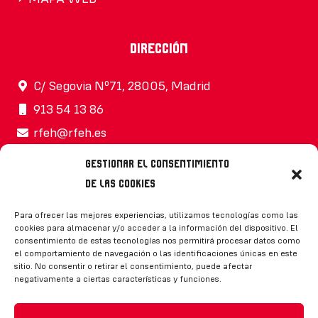
Dirección
C/ Segovia Nº71, 28005, Madrid
913 54 13 86
rfeh@rfeh.es
Gestionar el consentimiento
de las cookies
Síguenos
Para ofrecer las mejores experiencias, utilizamos tecnologías como las
cookies para almacenar y/o acceder a la información del dispositivo. El
consentimiento de estas tecnologías nos permitirá procesar datos como
el comportamiento de navegación o las identificaciones únicas en este
sitio. No consentir o retirar el consentimiento, puede afectar
negativamente a ciertas características y funciones.
CONTACTO