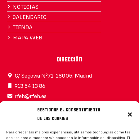
NOTICIAS
CALENDARIO
TIENDA
MAPA WEB
Dirección
C/ Segovia Nº71, 28005, Madrid
913 54 13 86
rfeh@rfeh.es
Gestionar el consentimiento
de las cookies
Síguenos
Para ofrecer las mejores experiencias, utilizamos tecnologías como las
cookies para almacenar y/o acceder a la información del dispositivo. El