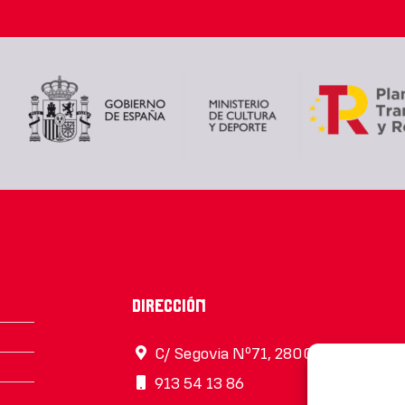
Dirección
C/ Segovia Nº71, 28005, Madrid
913 54 13 86