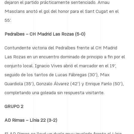
dejaron el partido prácticamente sentenciado. Arnau
Masclans anotó el gol del honor para el Sant Cugat en el
55’.
Pedralbes – CH Madrid Las Rozas (5-0)
Contundente victoria del Pedralbes frente al CH Madrid
Las Rozas en un encuentro dominado de principio a fin por el
conjunto local. Ignacio Vives abrió el marcador en el 19’,
seguido de los tantos de Lucas Fábregas (30’), Max
Guardiola (35’), Gonzalo Álvarez (42’) y Enrique Fanlo (50’),
completando una goleada sin respuesta visitante.
GRUPO 2
AD Rimas – Línia 22 (3-2)
El AD Rimas se llevó un duelo muy igualado frente al Línia