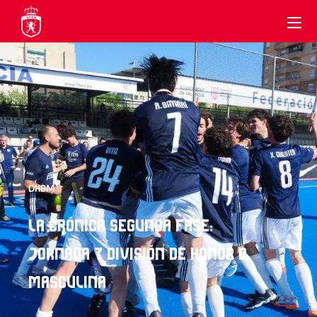
DHBM
LA CRÓNICA SEGUNDA FASE:
JORNADA 7 DIVISIÓN DE HONOR B
MASCULINA