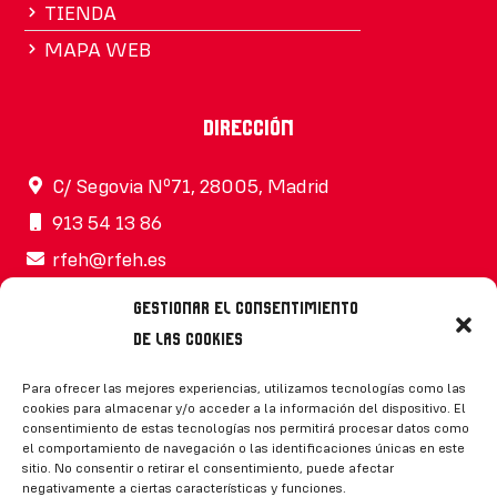
TIENDA
MAPA WEB
Dirección
C/ Segovia Nº71, 28005, Madrid
913 54 13 86
rfeh@rfeh.es
Gestionar el consentimiento
de las cookies
Síguenos
Para ofrecer las mejores experiencias, utilizamos tecnologías como las
cookies para almacenar y/o acceder a la información del dispositivo. El
consentimiento de estas tecnologías nos permitirá procesar datos como
el comportamiento de navegación o las identificaciones únicas en este
sitio. No consentir o retirar el consentimiento, puede afectar
negativamente a ciertas características y funciones.