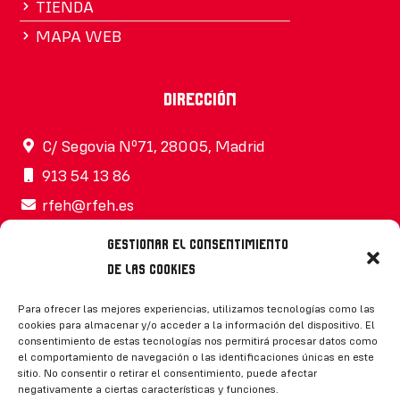
TIENDA
MAPA WEB
Dirección
C/ Segovia Nº71, 28005, Madrid
913 54 13 86
rfeh@rfeh.es
Gestionar el consentimiento
de las cookies
Síguenos
Para ofrecer las mejores experiencias, utilizamos tecnologías como las
cookies para almacenar y/o acceder a la información del dispositivo. El
consentimiento de estas tecnologías nos permitirá procesar datos como
el comportamiento de navegación o las identificaciones únicas en este
sitio. No consentir o retirar el consentimiento, puede afectar
negativamente a ciertas características y funciones.