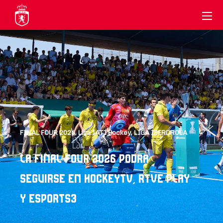
FINAL FOUR 2026
,
Liga IATI Hockey
,
LIGA IBERDROLA
LA FINAL FOUR 2026 PODRÁ
SEGUIRSE EN HOCKEYTV, RTVE PLAY
Y ESPORTS3