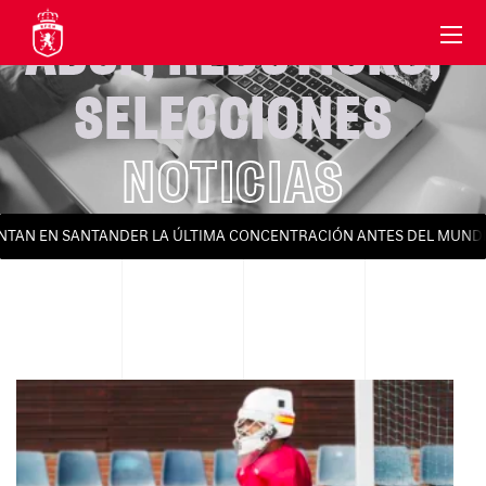
ABSF
,
REDSTICKS
,
SELECCIONES
NOTICIAS
N EN SANTANDER LA ÚLTIMA CONCENTRACIÓN ANTES DEL MUNDIAL 