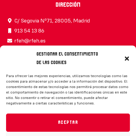
Dirección
C/ Segovia Nº71, 28005, Madrid
913 54 13 86
rfeh@rfeh.es
Gestionar el consentimiento
de las cookies
Síguenos
Para ofrecer las mejores experiencias, utilizamos tecnologías como las
cookies para almacenar y/o acceder a la información del dispositivo. El
consentimiento de estas tecnologías nos permitirá procesar datos como
el comportamiento de navegación o las identificaciones únicas en este
sitio. No consentir o retirar el consentimiento, puede afectar
negativamente a ciertas características y funciones.
CONTACTO
Aceptar