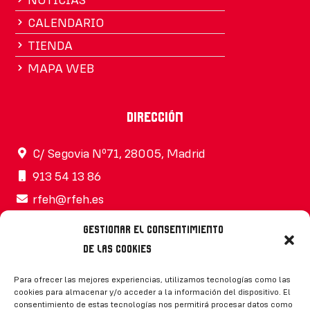
CALENDARIO
TIENDA
MAPA WEB
Dirección
C/ Segovia Nº71, 28005, Madrid
913 54 13 86
rfeh@rfeh.es
Gestionar el consentimiento
de las cookies
Síguenos
Para ofrecer las mejores experiencias, utilizamos tecnologías como las
cookies para almacenar y/o acceder a la información del dispositivo. El
consentimiento de estas tecnologías nos permitirá procesar datos como