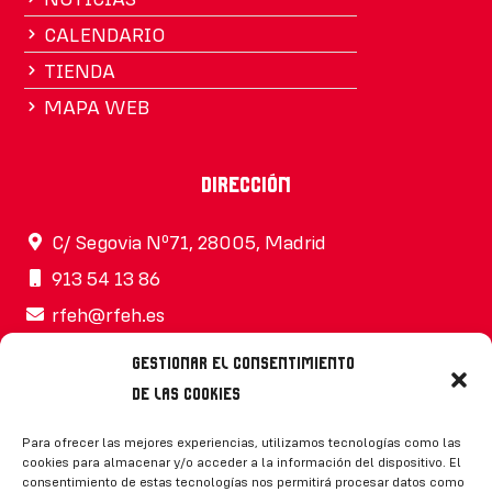
CALENDARIO
TIENDA
MAPA WEB
Dirección
C/ Segovia Nº71, 28005, Madrid
913 54 13 86
rfeh@rfeh.es
Gestionar el consentimiento
de las cookies
Síguenos
Para ofrecer las mejores experiencias, utilizamos tecnologías como las
cookies para almacenar y/o acceder a la información del dispositivo. El
consentimiento de estas tecnologías nos permitirá procesar datos como