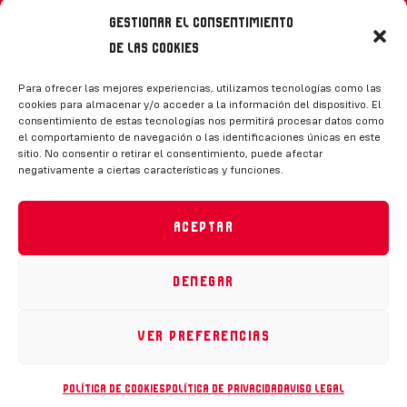
Gestionar el consentimiento
de las cookies
Síguenos
Para ofrecer las mejores experiencias, utilizamos tecnologías como las
cookies para almacenar y/o acceder a la información del dispositivo. El
consentimiento de estas tecnologías nos permitirá procesar datos como
el comportamiento de navegación o las identificaciones únicas en este
sitio. No consentir o retirar el consentimiento, puede afectar
negativamente a ciertas características y funciones.
CONTACTO
Aceptar
Denegar
Política de privacidad
|
Aviso legal
|
Canal de denuncias
|
Declaración de accesibilidad
|
Política de cookies
Ver preferencias
RFEH © 2023. Todos los derechos reservados –
Desarrollado por
Toools
Política de cookies
Política de privacidad
Aviso legal