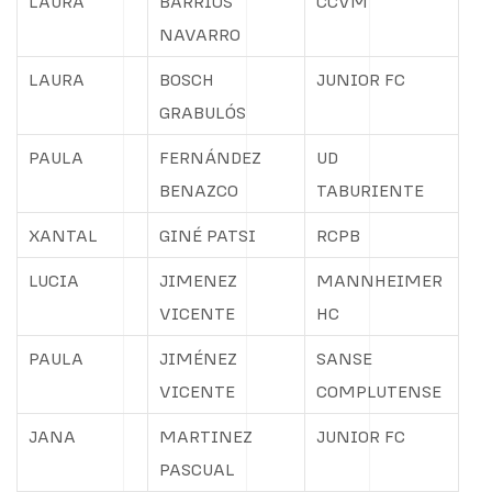
LAURA
BARRIOS
CCVM
NAVARRO
LAURA
BOSCH
JUNIOR FC
GRABULÓS
PAULA
FERNÁNDEZ
UD
BENAZCO
TABURIENTE
XANTAL
GINÉ PATSI
RCPB
LUCIA
JIMENEZ
MANNHEIMER
VICENTE
HC
PAULA
JIMÉNEZ
SANSE
VICENTE
COMPLUTENSE
JANA
MARTINEZ
JUNIOR FC
PASCUAL