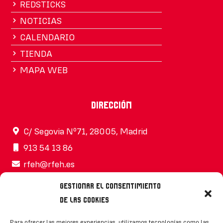
REDSTICKS
NOTICIAS
CALENDARIO
TIENDA
MAPA WEB
Dirección
C/ Segovia Nº71, 28005, Madrid
913 54 13 86
rfeh@rfeh.es
Gestionar el consentimiento
de las cookies
Síguenos
Para ofrecer las mejores experiencias, utilizamos tecnologías como las