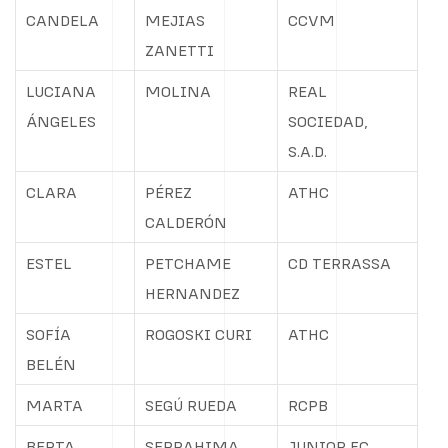
CANDELA
MEJIAS
CCVM
ZANETTI
LUCIANA
MOLINA
REAL
ÁNGELES
SOCIEDAD,
S.A.D.
CLARA
PÉREZ
ATHC
CALDERÓN
ESTEL
PETCHAME
CD TERRASSA
HERNANDEZ
SOFÍA
ROGOSKI CURI
ATHC
BELÉN
MARTA
SEGÚ RUEDA
RCPB
BERTA
SERRAHIMA
JUNIOR FC