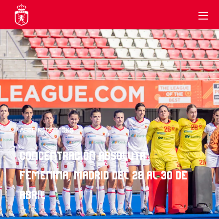
ABSF
,
REDSTICKS
CONCENTRACIÓN ABSOLUTA
FEMENINA, MADRID DEL 28 AL 30 DE
ABRIL