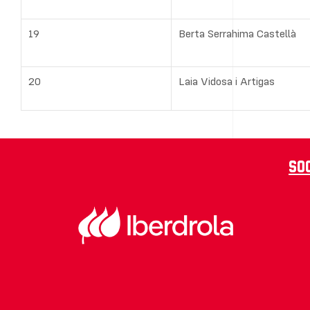
19
Berta Serrahima Castellà
20
Laia Vidosa i Artigas
So