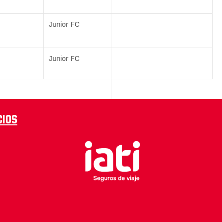
Junior FC
Junior FC
cios