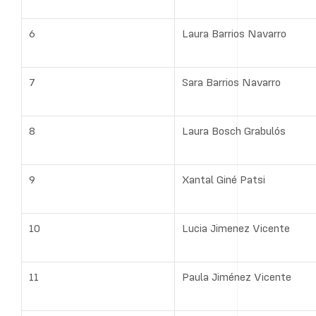
6
Laura Barrios Navarro
7
Sara Barrios Navarro
8
Laura Bosch Grabulós
9
Xantal Giné Patsi
10
Lucia Jimenez Vicente
11
Paula Jiménez Vicente