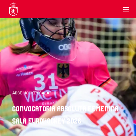
ABSF
,
HOCKEY SALA
CONVOCATORIA ABSOLUTA FEMENINA
SALA EUROHOCKEY 2026