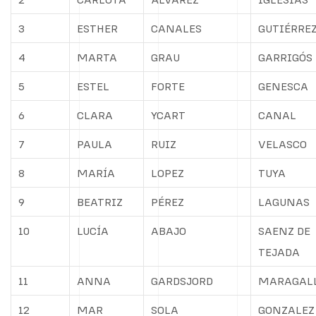
3
ESTHER
CANALES
GUTIÉRRE
4
MARTA
GRAU
GARRIGÓS
5
ESTEL
FORTE
GENESCA
6
CLARA
YCART
CANAL
7
PAULA
RUIZ
VELASCO
8
MARÍA
LOPEZ
TUYA
9
BEATRIZ
PÉREZ
LAGUNAS
10
LUCÍA
ABAJO
SAENZ DE
TEJADA
11
ANNA
GARDSJORD
MARAGAL
12
MAR
SOLA
GONZALEZ