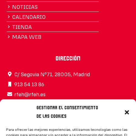
NOTICIAS
CALENDARIO
TIENDA
MAPA WEB
Dirección
C/ Segovia Nº71, 28005, Madrid
913 54 13 86
rfeh@rfeh.es
Gestionar el consentimiento
de las cookies
Síguenos
Para ofrecer las mejores experiencias, utilizamos tecnologías como las
cookies para almacenar y/o acceder a la información del dispositivo. El