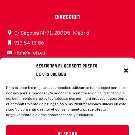
Dirección
C/ Segovia Nº71, 28005, Madrid
913 54 13 86
rfeh@rfeh.es
Gestionar el consentimiento
de las cookies
Síguenos
Para ofrecer las mejores experiencias, utilizamos tecnologías como las
cookies para almacenar y/o acceder a la información del dispositivo. El
consentimiento de estas tecnologías nos permitirá procesar datos como
el comportamiento de navegación o las identificaciones únicas en este
sitio. No consentir o retirar el consentimiento, puede afectar
negativamente a ciertas características y funciones.
CONTACTO
Aceptar