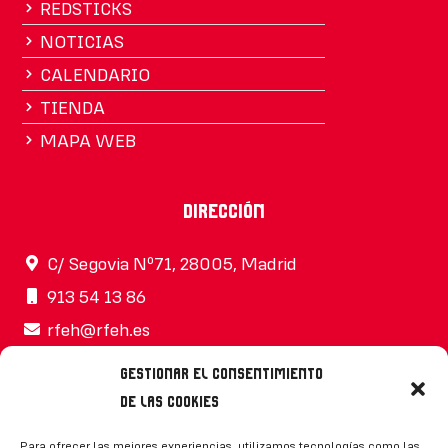
REDSTICKS
NOTICIAS
CALENDARIO
TIENDA
MAPA WEB
Dirección
C/ Segovia Nº71, 28005, Madrid
913 54 13 86
rfeh@rfeh.es
Gestionar el consentimiento
de las cookies
Síguenos
Para ofrecer las mejores experiencias, utilizamos tecnologías como las