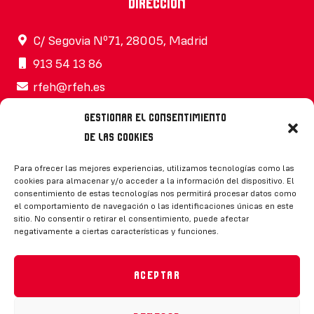
Dirección
C/ Segovia Nº71, 28005, Madrid
913 54 13 86
rfeh@rfeh.es
Gestionar el consentimiento
de las cookies
Síguenos
Para ofrecer las mejores experiencias, utilizamos tecnologías como las
cookies para almacenar y/o acceder a la información del dispositivo. El
consentimiento de estas tecnologías nos permitirá procesar datos como
el comportamiento de navegación o las identificaciones únicas en este
sitio. No consentir o retirar el consentimiento, puede afectar
negativamente a ciertas características y funciones.
CONTACTO
Aceptar