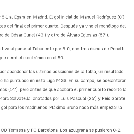
5-1 al Egara en Madrid. El gol inicial de Manuel Rodríguez (8’)
es del final del primer cuarto. Después ya vino el monólogo del
 de César Curiel (43’) y otro de Álvaro Iglesias (57’).
tiva al ganar al Taburiente por 3-0, con tres dianas de Penalti
ue cerró el electrónico en el 50.
por abandonar las últimas posiciones de la tabla, un resultado
n no ha puntuado en esta Liga MGS. En su campo, se adelantaron
as (14’), pero antes de que acabara el primer cuarto recortó la
arc Salvatella, anotados por Luis Pascual (26’) y Peio Gárate
do gol para los madrileños Máximo Bruno nada más empezar la
 CD Terrassa y FC Barcelona. Los azulgrana se pusieron 0-2,