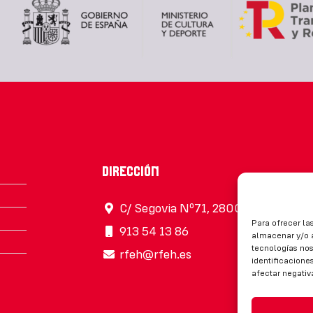
Dirección
C/ Segovia Nº71, 28005, Madrid
Para ofrecer la
913 54 13 86
almacenar y/o a
tecnologías no
rfeh@rfeh.es
identificaciones
afectar negativ