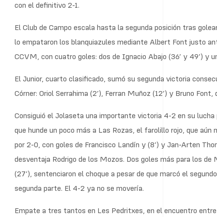
con el definitivo 2-1.
El Club de Campo escala hasta la segunda posición tras golear 
lo empataron los blanquiazules mediante Albert Font justo ant
CCVM, con cuatro goles: dos de Ignacio Abajo (36’ y 49’) y uno
El Junior, cuarto clasificado, sumó su segunda victoria consecu
Córner: Oriol Serrahima (2’), Ferran Muñoz (12’) y Bruno Font, q
Consiguió el Jolaseta una importante victoria 4-2 en su lucha 
que hunde un poco más a Las Rozas, el farolillo rojo, que aú
por 2-0, con goles de Francisco Landín y (8’) y Jan-Arten Thom
desventaja Rodrigo de los Mozos. Dos goles más para los de M
(27’), sentenciaron el choque a pesar de que marcó el segun
segunda parte. El 4-2 ya no se movería.
Empate a tres tantos en Les Pedritxes, en el encuentro entre