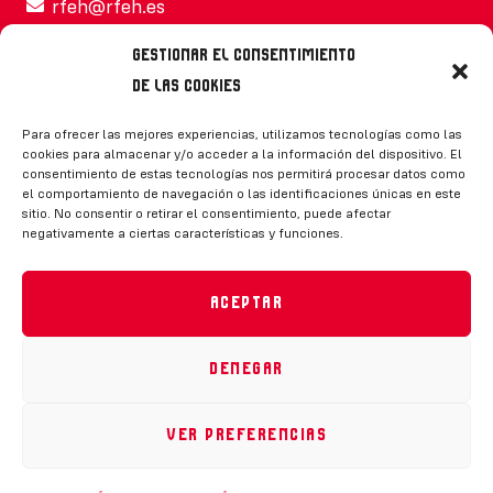
rfeh@rfeh.es
Gestionar el consentimiento
de las cookies
Síguenos
Para ofrecer las mejores experiencias, utilizamos tecnologías como las
cookies para almacenar y/o acceder a la información del dispositivo. El
consentimiento de estas tecnologías nos permitirá procesar datos como
el comportamiento de navegación o las identificaciones únicas en este
sitio. No consentir o retirar el consentimiento, puede afectar
negativamente a ciertas características y funciones.
CONTACTO
Aceptar
Denegar
Política de privacidad
|
Aviso legal
|
Canal de denuncias
|
Declaración de accesibilidad
|
Política de cookies
Ver preferencias
RFEH © 2023. Todos los derechos reservados –
Desarrollado por
Toools