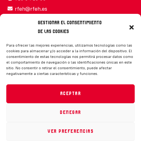
rfeh@rfeh.es
Gestionar el consentimiento
de las cookies
Síguenos
Para ofrecer las mejores experiencias, utilizamos tecnologías como las
cookies para almacenar y/o acceder a la información del dispositivo. El
consentimiento de estas tecnologías nos permitirá procesar datos como
el comportamiento de navegación o las identificaciones únicas en este
sitio. No consentir o retirar el consentimiento, puede afectar
negativamente a ciertas características y funciones.
CONTACTO
Aceptar
Denegar
Política de privacidad
|
Aviso legal
|
Canal de denuncias
|
Declaración de accesibilidad
|
Política de cookies
Ver preferencias
RFEH © 2023. Todos los derechos reservados –